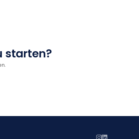
u starten?
en.